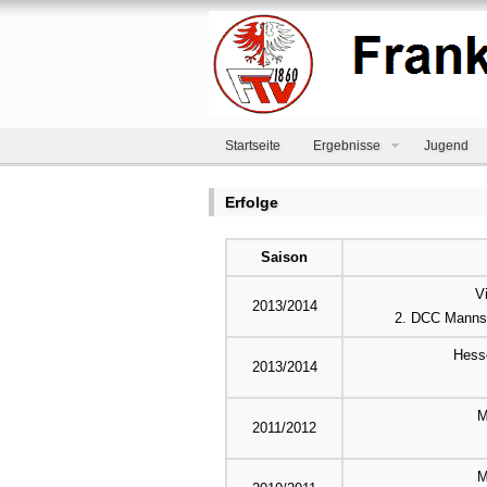
Startseite
Ergebnisse
Jugend
Erfolge
Saison
V
2013/2014
2. DCC Mannsc
Hesse
2013/2014
M
2011/2012
M