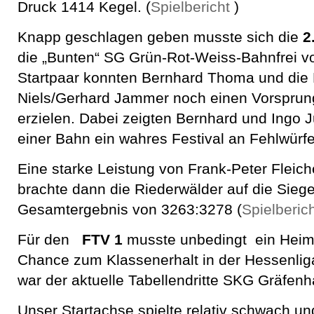
Druck 1414 Kegel. (
Spielbericht
)
Knapp geschlagen geben musste sich die
2
die „Bunten“ SG Grün-Rot-Weiss-Bahnfrei v
Startpaar konnten Bernhard Thoma und die
Niels/Gerhard Jammer noch einen Vorsprun
erzielen. Dabei zeigten Bernhard und Ingo 
einer Bahn ein wahres Festival an Fehlwürf
Eine starke Leistung von Frank-Peter Fleich
brachte dann die Riederwälder auf die Sieg
Gesamtergebnis von 3263:3278 (
Spielberic
Für den
FTV 1
musste unbedingt ein Heims
Chance zum Klassenerhalt in der Hessenli
war der aktuelle Tabellendritte SKG Gräfen
Unser Startachse spielte relativ schwach u